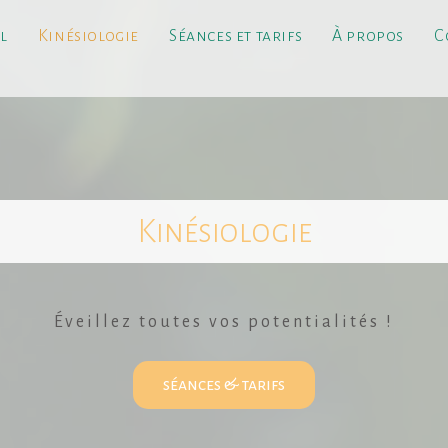
l
Kinésiologie
Séances et tarifs
À propos
C
Kinésiologie
Éveillez toutes vos potentialités !
séances & tarifs