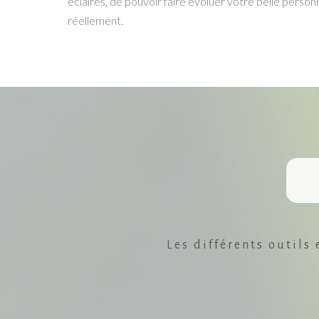
éclairés, de pouvoir faire évoluer vôtre belle person
réellement.
Les différents outils