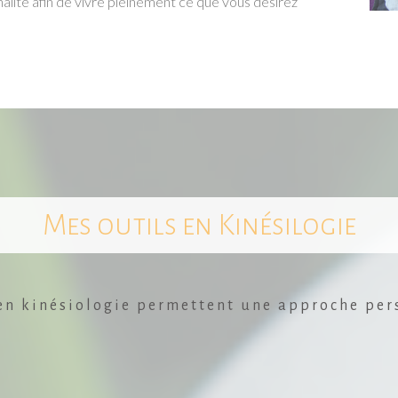
nalité afin de vivre pleinement ce que vous désirez
Mes outils en Kinésilogie
 en kinésiologie permettent une approche per